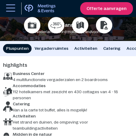
Offerte aanvragen
Park Zandvoort
Nederland, Noord-Holland, Zandvoort
250
2300
Pluspunten
Vergaderruimtes
Activiteiten
Catering
Acc
highlights
Business Center
4 multifunctionele vergaderzalen en 2 boardrooms
Accommodaties
112 hotelkamers met zeezicht en 430 cottages van 4 - 18
personen
Catering
Van a la carte tot buffet, alles is mogelijk!
Activiteiten
Het strand en duinen, de omgeving voor
teambuildingactiviteiten
Midden in de natuur