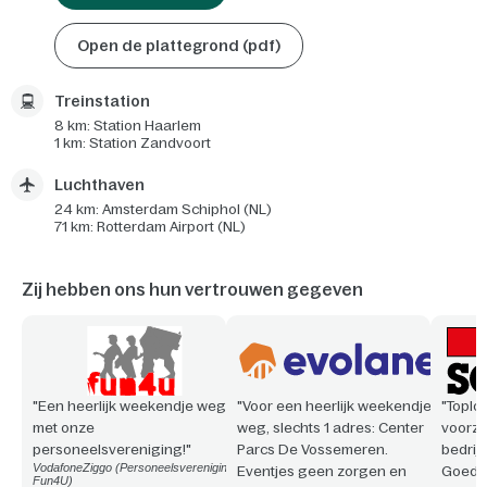
Open de plattegrond (pdf)
Treinstation
8 km: Station Haarlem
1 km: Station Zandvoort
Luchthaven
24 km: Amsterdam Schiphol (NL)
71 km: Rotterdam Airport (NL)
Zij hebben ons hun vertrouwen gegeven
"Een heerlijk weekendje weg
"Voor een heerlijk weekendje
"Toploc
met onze
weg, slechts 1 adres: Center
voorzi
personeelsvereniging!"
Parcs De Vossemeren.
bedrijf
VodafoneZiggo (Personeelsvereniging
Eventjes geen zorgen en
Goede 
Fun4U)