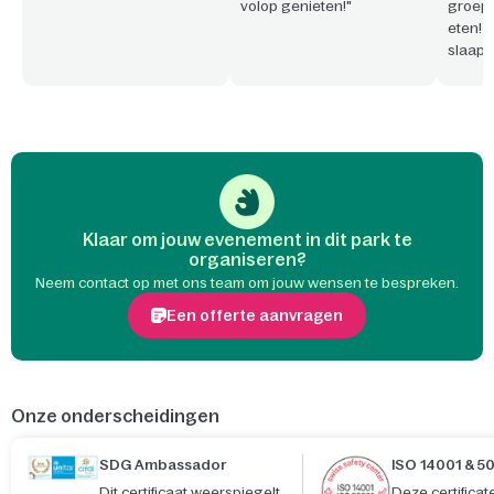
volop genieten!"
groepe
eten! 
slaap
Bovend
aange
park/p
werken
Klaar om jouw evenement in dit park te
organiseren?
Neem contact op met ons team om jouw wensen te bespreken.
Een offerte aanvragen
Onze onderscheidingen
SDG Ambassador
ISO 14001 & 5
Dit certificaat weerspiegelt
Deze certifica