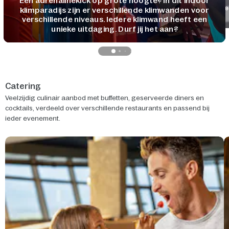
Een adrenalinekick op grote hoogte? In dit indoor
Ve
klimparadijs zijn er verschillende klimwanden voor
verschillende niveaus. Iedere klimwand heeft een
unieke uitdaging. Durf jij het aan?
Catering
Veelzijdig culinair aanbod met buffetten, geserveerde diners en
cocktails, verdeeld over verschillende restaurants en passend bij
ieder evenement.