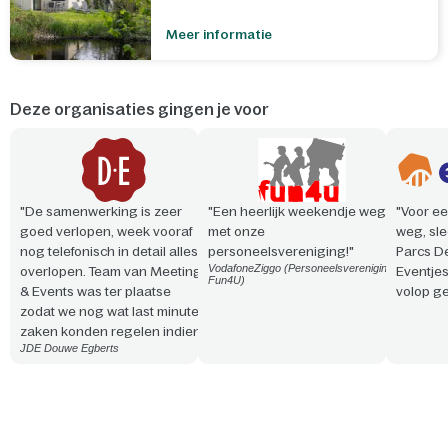
Meer informatie
Deze organisaties gingen je voor
"De samenwerking is zeer
"Een heerlijk weekendje weg
"Voor ee
goed verlopen, week vooraf
met onze
weg, sle
nog telefonisch in detail alles
personeelsvereniging!"
Parcs D
VodafoneZiggo (Personeelsvereniging
overlopen. Team van Meeting
Eventje
Fun4U)
& Events was ter plaatse
volop ge
zodat we nog wat last minute
zaken konden regelen indien
JDE Douwe Egberts
nodig. Vriendelijke en
professionele aanpak. Snelle
reactie en steeds
meedenkend!"