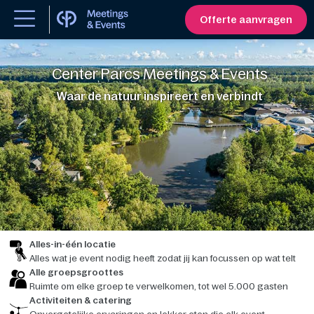
Offerte aanvragen
Center Parcs Meetings & Events
Waar de natuur inspireert en verbindt
Alles-in-één locatie
Alles wat je event nodig heeft zodat jij kan focussen op wat telt
Alle groepsgroottes
Ruimte om elke groep te verwelkomen, tot wel 5.000 gasten
Activiteiten & catering