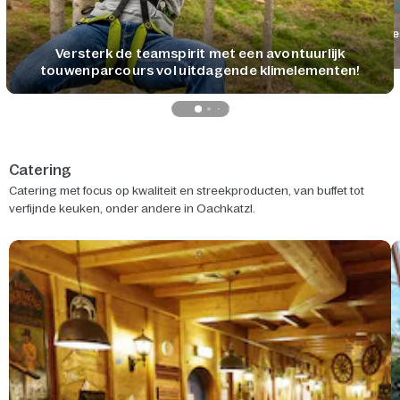
Ve
Versterk de teamspirit met een avontuurlijk
touwenparcours vol uitdagende klimelementen!
Catering
Catering met focus op kwaliteit en streekproducten, van buffet tot
verfijnde keuken, onder andere in Oachkatzl.