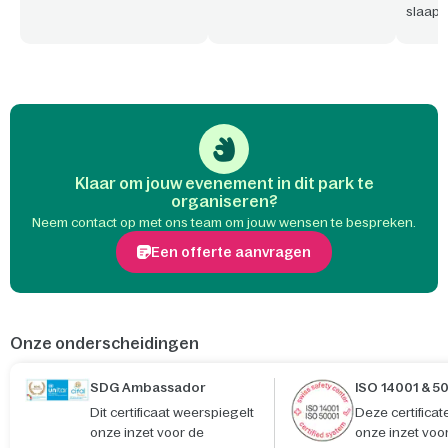
slaap
Bovend
aange
park/p
werken
Klaar om jouw evenement in dit park te
organiseren?
Neem contact op met ons team om jouw wensen te bespreken.
Een offerte aanvragen
Onze onderscheidingen
SDG Ambassador
ISO 14001 & 5
Dit certificaat weerspiegelt
Deze certifica
onze inzet voor de
onze inzet voo