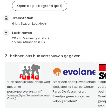
Open de plattegrond (pdf)
Treinstation
6 km: Station Leutkirch
Luchthaven
20 km: Memmingen (DE)
177 km: München (DE)
Zij hebben ons hun vertrouwen gegeven
"Een heerlijk weekendje weg
"Voor een heerlijk weekendje
"Toploc
met onze
weg, slechts 1 adres: Center
voorzi
personeelsvereniging!"
Parcs De Vossemeren.
bedrijf
VodafoneZiggo (Personeelsvereniging
Eventjes geen zorgen en
Goede 
Fun4U)
volop genieten!"
groepe
eten! 