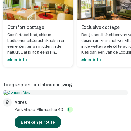
Comfort cottage
Exclusive cottage
Comfortabel bed, chique
Ben je een liefhebber van ve
badkamer, uitgeruste keuken en
design en zie je het wel zit
een eigen terras midden in de
in de watten gelegd te wor
natuur. Dat is nog eens fijn
Kies dan een van de Exclus
wakker worden.
vakantiehuizen en geniet
Meer info
Meer info
optimaal van die vrije tijd.
Toegang en routebeschrijving
Adres
Park Allgäu,
Allgäuallee 40
Bereken je route