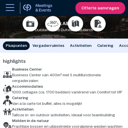
Offerte aanvragen
Park Allgäu
Duitsland, Zuid-Duitsland, Leutkirch
162
5000
Pluspunten
Vergaderruimtes
Activiteiten
Catering
Acc
highlights
Business Center
Business Center van 400m² met 5 multifunctionele
vergaderzalen
Accommodaties
1000 cottages (ca. 1700 bedden) variërend van Comfort tot VIP
Catering
Van a la carte tot buffet, alles is mogelijk!
Activiteiten
Talloze in- en outdoor activiteiten, ideaal voor teambuilding
Midden in de natuur
Prachtige bossen en uitgestrekte vooralpiene weiden wachten