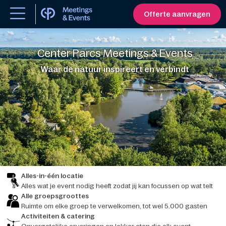
Offerte aanvragen
Center Parcs Meetings & Events
Waar de natuur inspireert en verbindt
Alles-in-één locatie
Alles wat je event nodig heeft zodat jij kan focussen op wat telt
Alle groepsgroottes
Ruimte om elke groep te verwelkomen, tot wel 5.000 gasten
Activiteiten & catering