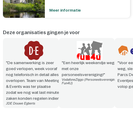
Meer informatie
Deze organisaties gingen je voor
"De samenwerking is zeer
"Een heerlijk weekendje weg
"Voor ee
goed verlopen, week vooraf
met onze
weg, sle
nog telefonisch in detail alles
personeelsvereniging!"
Parcs D
VodafoneZiggo (Personeelsvereniging
overlopen. Team van Meeting
Eventje
Fun4U)
& Events was ter plaatse
volop ge
zodat we nog wat last minute
zaken konden regelen indien
JDE Douwe Egberts
nodig. Vriendelijke en
professionele aanpak. Snelle
reactie en steeds
meedenkend!"