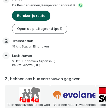
De Kempervennen,
Kempervennendreef 8
Bereken je route
Open de plattegrond (pdf)
Treinstation
15 km: Station Eindhoven
Luchthaven
16 km: Eindhoven Airport (NL)
85 km: Weeze (DE)
Zij hebben ons hun vertrouwen gegeven
"Een heerlijk weekendje weg
"Voor een heerlijk weekendje
"Toploc