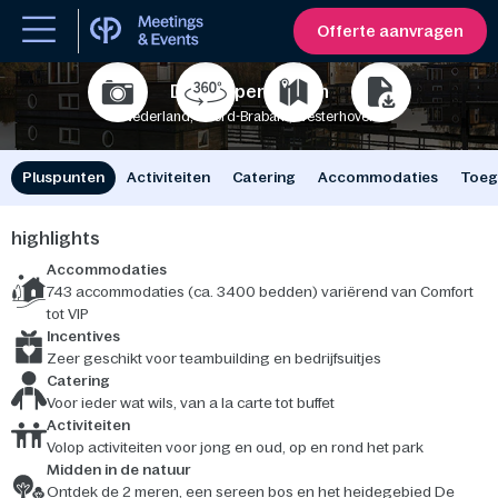
Offerte aanvragen
De Kempervennen
Nederland, Noord-Brabant, Westerhoven
3400
Pluspunten
Activiteiten
Catering
Accommodaties
Toeg
highlights
Accommodaties
743 accommodaties (ca. 3400 bedden) variërend van Comfort
tot VIP
Incentives
Zeer geschikt voor teambuilding en bedrijfsuitjes
Catering
Voor ieder wat wils, van a la carte tot buffet
Activiteiten
Volop activiteiten voor jong en oud, op en rond het park
Midden in de natuur
Ontdek de 2 meren, een sereen bos en het heidegebied De