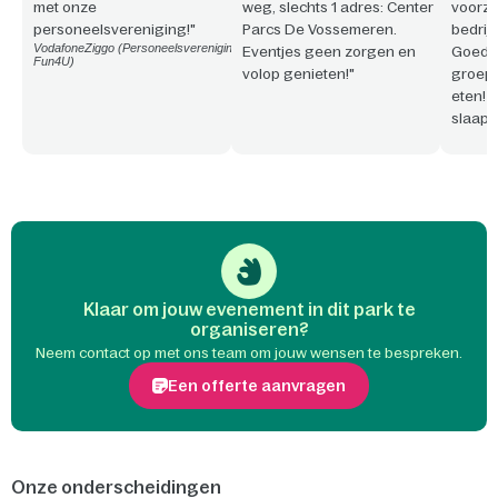
met onze
weg, slechts 1 adres: Center
voorzi
personeelsvereniging!"
Parcs De Vossemeren.
bedrijf
VodafoneZiggo (Personeelsvereniging
Eventjes geen zorgen en
Goede 
Fun4U)
volop genieten!"
groepe
eten! 
slaap
Bovend
aange
park/p
werken
Klaar om jouw evenement in dit park te
organiseren?
Neem contact op met ons team om jouw wensen te bespreken.
Een offerte aanvragen
Onze onderscheidingen