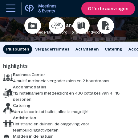
Offerte aanvragen
Park Zandvoort
Nederland, Noord-Holland, Zandvoort
250
2300
Pluspunten
Vergaderruimtes
Activiteiten
Catering
Acc
highlights
Business Center
4 multifunctionele vergaderzalen en 2 boardrooms
Accommodaties
112 hotelkamers met zeezicht en 430 cottages van 4 - 18
personen
Catering
Van a la carte tot buffet, alles is mogelijk!
Activiteiten
Het strand en duinen, de omgeving voor
teambuildingactiviteiten
Midden in de natuur