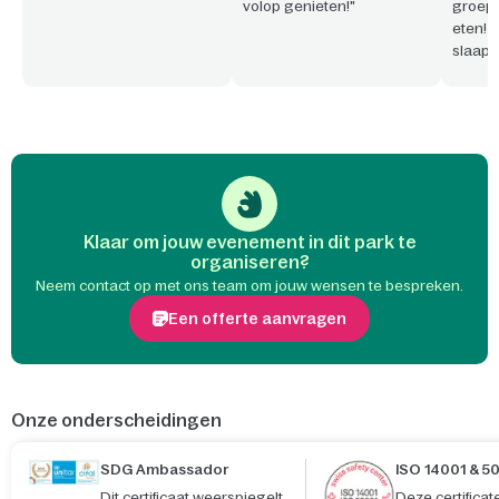
volop genieten!"
groepe
eten! 
slaap
Bovend
aange
park/p
werken
Klaar om jouw evenement in dit park te
organiseren?
Neem contact op met ons team om jouw wensen te bespreken.
Een offerte aanvragen
Onze onderscheidingen
SDG Ambassador
ISO 14001 & 5
Dit certificaat weerspiegelt
Deze certifica