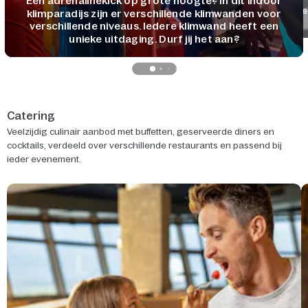
Een adrenalinekick op grote hoogte? In dit indoor
Ve
klimparadijs zijn er verschillende klimwanden voor
verschillende niveaus. Iedere klimwand heeft een
unieke uitdaging. Durf jij het aan?
Catering
Veelzijdig culinair aanbod met buffetten, geserveerde diners en
cocktails, verdeeld over verschillende restaurants en passend bij
ieder evenement.