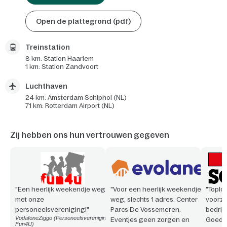
Open de plattegrond (pdf)
Treinstation
8 km: Station Haarlem
1 km: Station Zandvoort
Luchthaven
24 km: Amsterdam Schiphol (NL)
71 km: Rotterdam Airport (NL)
Zij hebben ons hun vertrouwen gegeven
"Een heerlijk weekendje weg
"Voor een heerlijk weekendje
"Toploc
met onze
weg, slechts 1 adres: Center
voorzi
personeelsvereniging!"
Parcs De Vossemeren.
bedrijf
VodafoneZiggo (Personeelsvereniging
Eventjes geen zorgen en
Goede 
Fun4U)