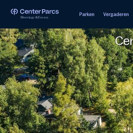
Parken
Vergaderen
M
e
e
t
i
n
g
s
&
E
v
e
n
t
s
Cen