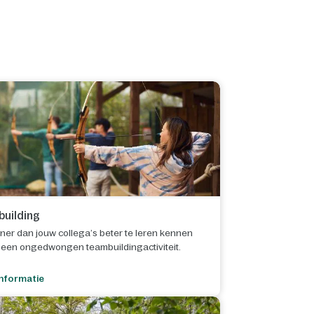
uilding
ijner dan jouw collega’s beter te leren kennen
s een ongedwongen teambuildingactiviteit.
nformatie