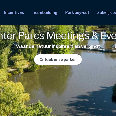
Incentives
Teambuilding
Park buy-out
Zakelijk 
ter Parcs Meetings & Ev
Waar de natuur inspireert en verbindt
Ontdek onze parken