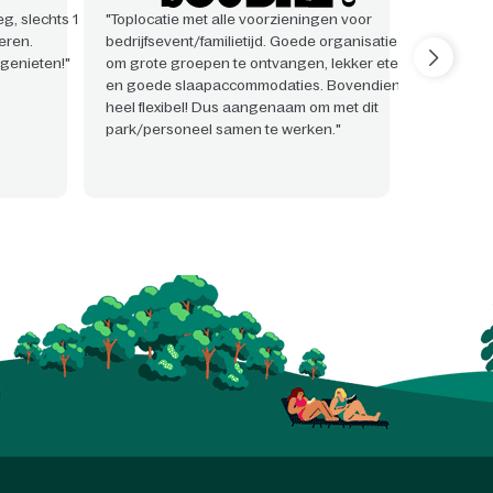
g, slechts 1
"Toplocatie met alle voorzieningen voor
"Zeer pr
eren.
bedrijfsevent/familietijd. Goede organisatie
event als
genieten!"
om grote groepen te ontvangen, lekker eten!
vonden w
en goede slaapaccommodaties. Bovendien
behulpza
heel flexibel! Dus aangenaam om met dit
met alle 
park/personeel samen te werken."
hadden."