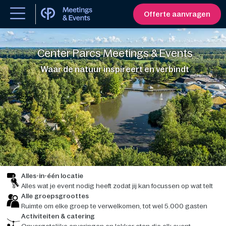
Offerte aanvragen
Center Parcs Meetings & Events
Waar de natuur inspireert en verbindt
Alles-in-één locatie
Alles wat je event nodig heeft zodat jij kan focussen op wat telt
Alle groepsgroottes
Ruimte om elke groep te verwelkomen, tot wel 5.000 gasten
Activiteiten & catering