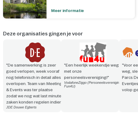
Meer informatie
Deze organisaties gingen je voor
"De samenwerking is zeer
"Een heerlijk weekendje weg
"Voor ee
goed verlopen, week vooraf
met onze
weg, sle
nog telefonisch in detail alles
personeelsvereniging!"
Parcs D
VodafoneZiggo (Personeelsvereniging
overlopen. Team van Meeting
Eventje
Fun4U)
& Events was ter plaatse
volop ge
zodat we nog wat last minute
zaken konden regelen indien
JDE Douwe Egberts
nodig. Vriendelijke en
professionele aanpak. Snelle
reactie en steeds
meedenkend!"