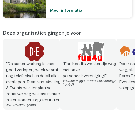
Meer informatie
Deze organisaties gingen je voor
"De samenwerking is zeer
"Een heerlijk weekendje weg
"Voor ee
goed verlopen, week vooraf
met onze
weg, sle
nog telefonisch in detail alles
personeelsvereniging!"
Parcs D
VodafoneZiggo (Personeelsvereniging
overlopen. Team van Meeting
Eventje
Fun4U)
& Events was ter plaatse
volop ge
zodat we nog wat last minute
zaken konden regelen indien
JDE Douwe Egberts
nodig. Vriendelijke en
professionele aanpak. Snelle
reactie en steeds
meedenkend!"