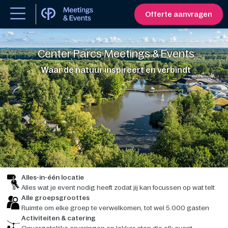
Offerte aanvragen
Center Parcs Meetings & Events
Waar de natuur inspireert en verbindt
Alles-in-één locatie
Alles wat je event nodig heeft zodat jij kan focussen op wat telt
Alle groepsgroottes
Ruimte om elke groep te verwelkomen, tot wel 5.000 gasten
Activiteiten & catering