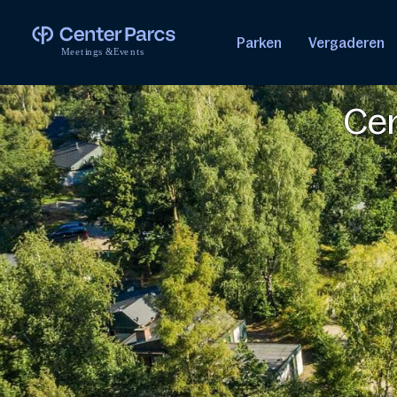
Parken
Vergaderen
M
e
e
t
i
n
g
s
&
E
v
e
n
t
s
Cen