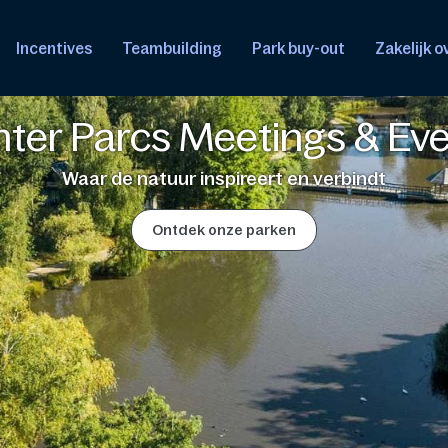
Incentives
Teambuilding
Park buy-out
Zakelijk 
ter Parcs Meetings & Ev
Waar de natuur inspireert en verbindt
Ontdek onze parken