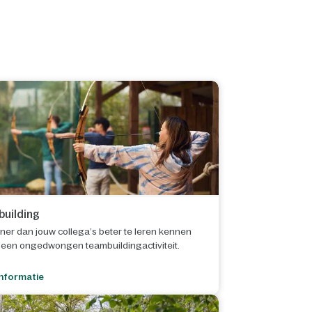
uilding
ijner dan jouw collega’s beter te leren kennen
s een ongedwongen teambuildingactiviteit.
nformatie