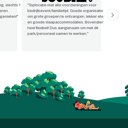
g, slechts 1
"Toplocatie met alle voorzieningen voor
"Zeer pr
eren.
bedrijfsevent/familietijd. Goede organisatie
event als
genieten!"
om grote groepen te ontvangen, lekker eten!
vonden w
en goede slaapaccommodaties. Bovendien
behulpza
heel flexibel! Dus aangenaam om met dit
met alle 
park/personeel samen te werken."
hadden."