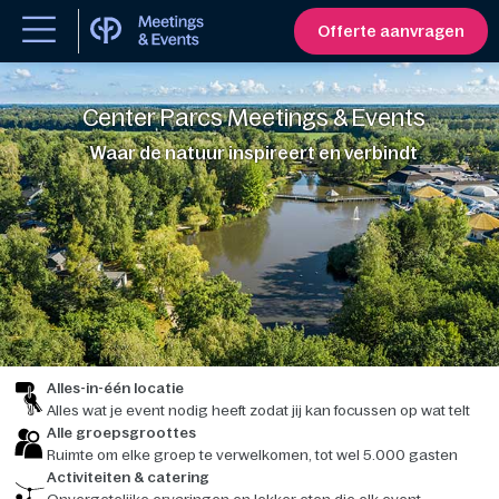
Offerte aanvragen
Center Parcs Meetings & Events
Waar de natuur inspireert en verbindt
Alles-in-één locatie
Alles wat je event nodig heeft zodat jij kan focussen op wat telt
Alle groepsgroottes
Ruimte om elke groep te verwelkomen, tot wel 5.000 gasten
Activiteiten & catering