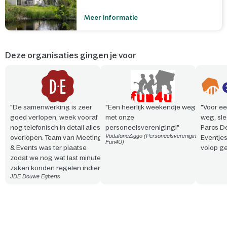
Meer informatie
Deze organisaties gingen je voor
"De samenwerking is zeer
"Een heerlijk weekendje weg
"Voor ee
goed verlopen, week vooraf
met onze
weg, sle
nog telefonisch in detail alles
personeelsvereniging!"
Parcs D
VodafoneZiggo (Personeelsvereniging
overlopen. Team van Meeting
Eventje
Fun4U)
& Events was ter plaatse
volop ge
zodat we nog wat last minute
zaken konden regelen indien
JDE Douwe Egberts
nodig. Vriendelijke en
professionele aanpak. Snelle
reactie en steeds
meedenkend!"