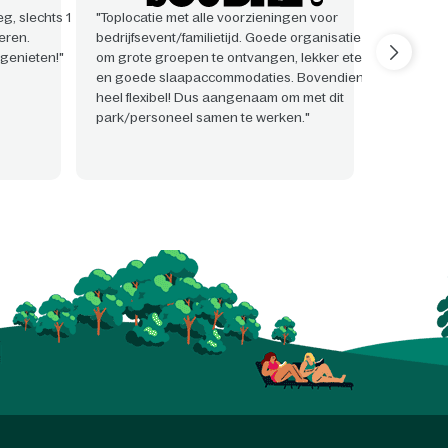
g, slechts 1
"Toplocatie met alle voorzieningen voor
"Zeer pr
eren.
bedrijfsevent/familietijd. Goede organisatie
event als
genieten!"
om grote groepen te ontvangen, lekker eten!
vonden w
en goede slaapaccommodaties. Bovendien
behulpza
heel flexibel! Dus aangenaam om met dit
met alle 
park/personeel samen te werken."
hadden."