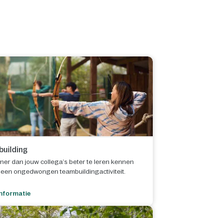
uilding
ijner dan jouw collega’s beter te leren kennen
s een ongedwongen teambuildingactiviteit.
nformatie