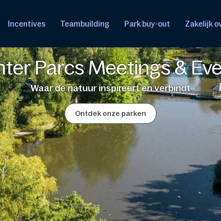
Incentives
Teambuilding
Park buy-out
Zakelijk 
ter Parcs Meetings & Ev
Waar de natuur inspireert en verbindt
Ontdek onze parken