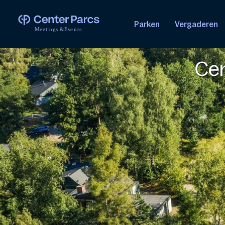
Parken
Vergaderen
M
e
e
t
i
n
g
s
&
E
v
e
n
t
s
Cen