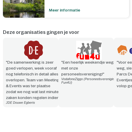
Meer informatie
Deze organisaties gingen je voor
"De samenwerking is zeer
"Een heerlijk weekendje weg
"Voor ee
goed verlopen, week vooraf
met onze
weg, sle
nog telefonisch in detail alles
personeelsvereniging!"
Parcs D
VodafoneZiggo (Personeelsvereniging
overlopen. Team van Meeting
Eventje
Fun4U)
& Events was ter plaatse
volop ge
zodat we nog wat last minute
zaken konden regelen indien
JDE Douwe Egberts
nodig. Vriendelijke en
professionele aanpak. Snelle
reactie en steeds
meedenkend!"