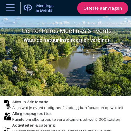
Offerte aanvragen
Center Parcs Meetings & Events
Waar de natuur inspireert en verbindt
Alles-in-één locatie
Alles wat je event nodig heeft zodat jij kan focussen op wat telt
Alle groepsgroottes
Ruimte om elke groep te verwelkomen, tot wel 5.000 gasten
Activiteiten & catering