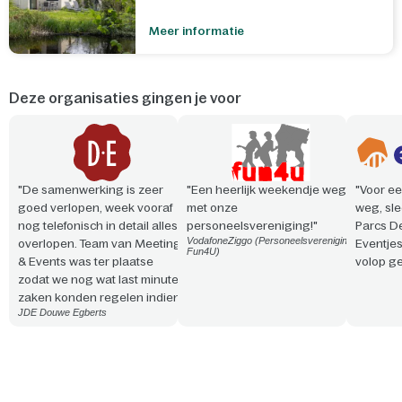
Meer informatie
Deze organisaties gingen je voor
"De samenwerking is zeer
"Een heerlijk weekendje weg
"Voor ee
goed verlopen, week vooraf
met onze
weg, sle
nog telefonisch in detail alles
personeelsvereniging!"
Parcs D
VodafoneZiggo (Personeelsvereniging
overlopen. Team van Meeting
Eventje
Fun4U)
& Events was ter plaatse
volop ge
zodat we nog wat last minute
zaken konden regelen indien
JDE Douwe Egberts
nodig. Vriendelijke en
professionele aanpak. Snelle
reactie en steeds
meedenkend!"