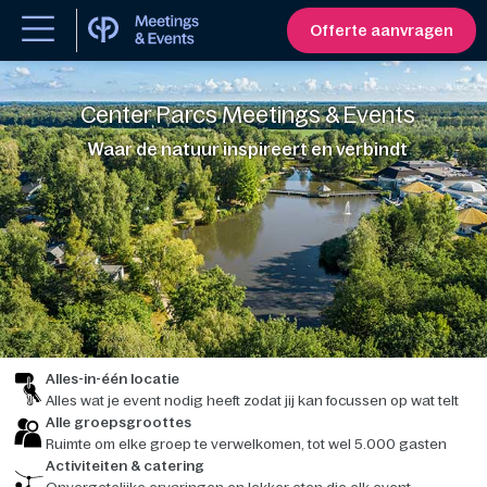
Offerte aanvragen
Center Parcs Meetings & Events
Waar de natuur inspireert en verbindt
Alles-in-één locatie
Alles wat je event nodig heeft zodat jij kan focussen op wat telt
Alle groepsgroottes
Ruimte om elke groep te verwelkomen, tot wel 5.000 gasten
Activiteiten & catering