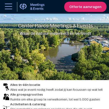
Offerte aanvragen
Center Parcs Meetings & Events
Waar de natuur inspireert en verbindt
Alles-in-één locatie
Alles wat je event nodig heeft zodat jij kan focussen op wat telt
Alle groepsgroottes
Ruimte om elke groep te verwelkomen, tot wel 5.000 gasten
Activiteiten & catering