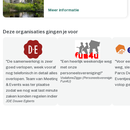
Meer informatie
Deze organisaties gingen je voor
"De samenwerking is zeer
"Een heerlijk weekendje weg
"Voor ee
goed verlopen, week vooraf
met onze
weg, sle
nog telefonisch in detail alles
personeelsvereniging!"
Parcs D
VodafoneZiggo (Personeelsvereniging
overlopen. Team van Meeting
Eventje
Fun4U)
& Events was ter plaatse
volop ge
zodat we nog wat last minute
zaken konden regelen indien
JDE Douwe Egberts
nodig. Vriendelijke en
professionele aanpak. Snelle
reactie en steeds
meedenkend!"