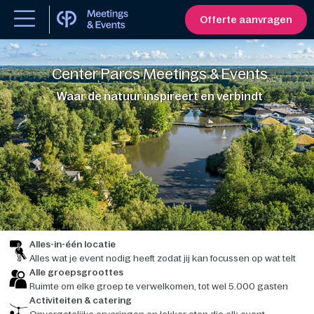
Offerte aanvragen
Center Parcs Meetings & Events
Waar de natuur inspireert en verbindt
Alles-in-één locatie
Alles wat je event nodig heeft zodat jij kan focussen op wat telt
Alle groepsgroottes
Ruimte om elke groep te verwelkomen, tot wel 5.000 gasten
Activiteiten & catering