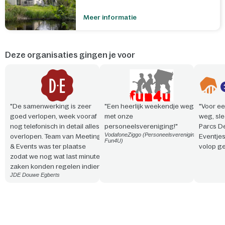
Meer informatie
Deze organisaties gingen je voor
"De samenwerking is zeer
"Een heerlijk weekendje weg
"Voor ee
goed verlopen, week vooraf
met onze
weg, sle
nog telefonisch in detail alles
personeelsvereniging!"
Parcs D
VodafoneZiggo (Personeelsvereniging
overlopen. Team van Meeting
Eventje
Fun4U)
& Events was ter plaatse
volop ge
zodat we nog wat last minute
zaken konden regelen indien
JDE Douwe Egberts
nodig. Vriendelijke en
professionele aanpak. Snelle
reactie en steeds
meedenkend!"