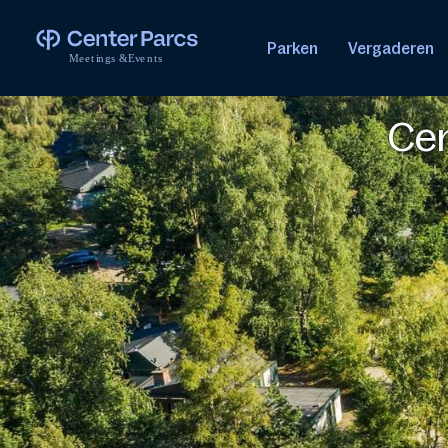
Parken
Vergaderen
M
e
e
t
i
n
g
s
&
E
v
e
n
t
s
Cen