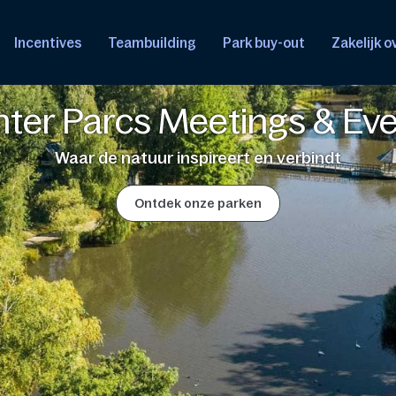
Incentives
Teambuilding
Park buy-out
Zakelijk 
ter Parcs Meetings & Ev
Waar de natuur inspireert en verbindt
Ontdek onze parken