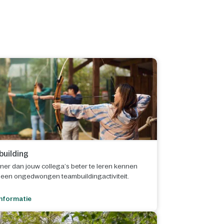
uilding
ijner dan jouw collega’s beter te leren kennen
s een ongedwongen teambuildingactiviteit.
nformatie