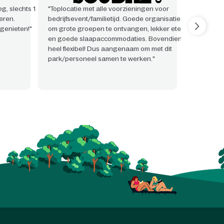
g, slechts 1
"Toplocatie met alle voorzieningen voor
"Zeer pr
eren.
bedrijfsevent/familietijd. Goede organisatie
event als
genieten!"
om grote groepen te ontvangen, lekker eten!
vonden w
en goede slaapaccommodaties. Bovendien
behulpza
heel flexibel! Dus aangenaam om met dit
met alle 
park/personeel samen te werken."
hadden."