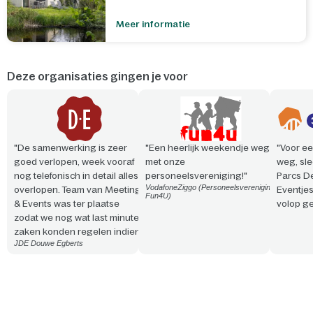
Meer informatie
Deze organisaties gingen je voor
"De samenwerking is zeer
"Een heerlijk weekendje weg
"Voor ee
goed verlopen, week vooraf
met onze
weg, sle
nog telefonisch in detail alles
personeelsvereniging!"
Parcs D
VodafoneZiggo (Personeelsvereniging
overlopen. Team van Meeting
Eventje
Fun4U)
& Events was ter plaatse
volop ge
zodat we nog wat last minute
zaken konden regelen indien
JDE Douwe Egberts
nodig. Vriendelijke en
professionele aanpak. Snelle
reactie en steeds
meedenkend!"