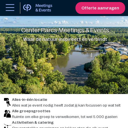
Offerte aanvragen
Center Parcs Meetings & Events
Waar de natuur inspireert en verbindt
Alles-in-één locatie
Alles wat je event nodig heeft zodat jij kan focussen op wat telt
Alle groepsgroottes
Ruimte om elke groep te verwelkomen, tot wel 5.000 gasten
Activiteiten & catering