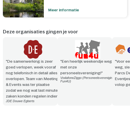
Meer informatie
Deze organisaties gingen je voor
"De samenwerking is zeer
"Een heerlijk weekendje weg
"Voor ee
goed verlopen, week vooraf
met onze
weg, sle
nog telefonisch in detail alles
personeelsvereniging!"
Parcs D
VodafoneZiggo (Personeelsvereniging
overlopen. Team van Meeting
Eventje
Fun4U)
& Events was ter plaatse
volop ge
zodat we nog wat last minute
zaken konden regelen indien
JDE Douwe Egberts
nodig. Vriendelijke en
professionele aanpak. Snelle
reactie en steeds
meedenkend!"