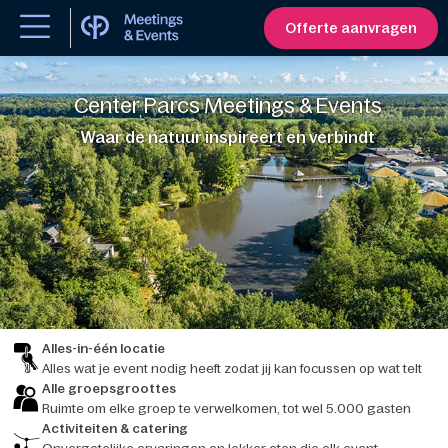
Offerte aanvragen
Center Parcs Meetings & Events
Waar de natuur inspireert en verbindt
Alles-in-één locatie
Alles wat je event nodig heeft zodat jij kan focussen op wat telt
Alle groepsgroottes
Ruimte om elke groep te verwelkomen, tot wel 5.000 gasten
Activiteiten & catering