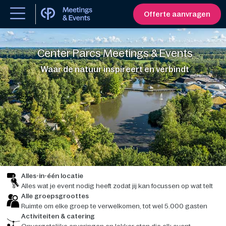
Offerte aanvragen
Center Parcs Meetings & Events
Waar de natuur inspireert en verbindt
Alles-in-één locatie
Alles wat je event nodig heeft zodat jij kan focussen op wat telt
Alle groepsgroottes
Ruimte om elke groep te verwelkomen, tot wel 5.000 gasten
Activiteiten & catering