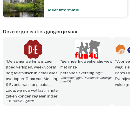
Meer informatie
Deze organisaties gingen je voor
"De samenwerking is zeer
"Een heerlijk weekendje weg
"Voor ee
goed verlopen, week vooraf
met onze
weg, sle
nog telefonisch in detail alles
personeelsvereniging!"
Parcs D
VodafoneZiggo (Personeelsvereniging
overlopen. Team van Meeting
Eventje
Fun4U)
& Events was ter plaatse
volop ge
zodat we nog wat last minute
zaken konden regelen indien
JDE Douwe Egberts
nodig. Vriendelijke en
professionele aanpak. Snelle
reactie en steeds
meedenkend!"