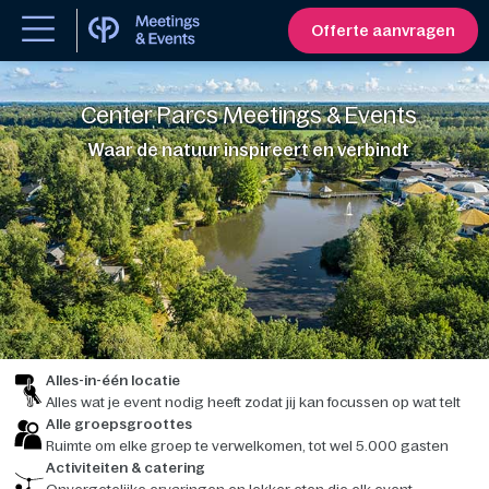
Offerte aanvragen
Center Parcs Meetings & Events
Waar de natuur inspireert en verbindt
Alles-in-één locatie
Alles wat je event nodig heeft zodat jij kan focussen op wat telt
Alle groepsgroottes
Ruimte om elke groep te verwelkomen, tot wel 5.000 gasten
Activiteiten & catering