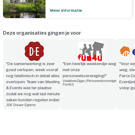
Meer informatie
Deze organisaties gingen je voor
"De samenwerking is zeer
"Een heerlijk weekendje weg
"Voor ee
goed verlopen, week vooraf
met onze
weg, sle
nog telefonisch in detail alles
personeelsvereniging!"
Parcs D
VodafoneZiggo (Personeelsvereniging
overlopen. Team van Meeting
Eventje
Fun4U)
& Events was ter plaatse
volop ge
zodat we nog wat last minute
zaken konden regelen indien
JDE Douwe Egberts
nodig. Vriendelijke en
professionele aanpak. Snelle
reactie en steeds
meedenkend!"