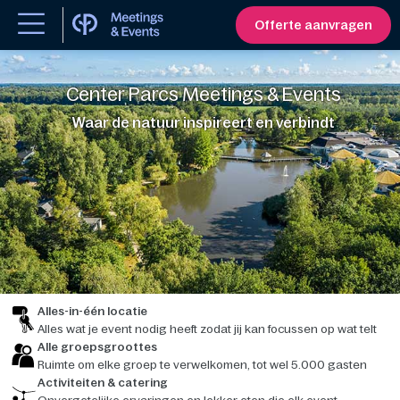
Offerte aanvragen
Center Parcs Meetings & Events
Waar de natuur inspireert en verbindt
Alles-in-één locatie
Alles wat je event nodig heeft zodat jij kan focussen op wat telt
Alle groepsgroottes
Ruimte om elke groep te verwelkomen, tot wel 5.000 gasten
Activiteiten & catering