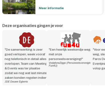
Meer informatie
Deze organisaties gingen je voor
"De samenwerking is zeer
"Een heerlijk weekendje weg
"Voor ee
goed verlopen, week vooraf
met onze
weg, sle
nog telefonisch in detail alles
personeelsvereniging!"
Parcs D
VodafoneZiggo (Personeelsvereniging
overlopen. Team van Meeting
Eventje
Fun4U)
& Events was ter plaatse
volop ge
zodat we nog wat last minute
zaken konden regelen indien
JDE Douwe Egberts
nodig. Vriendelijke en
professionele aanpak. Snelle
reactie en steeds
meedenkend!"