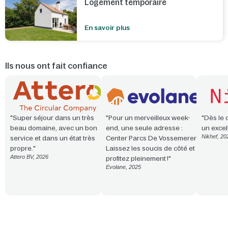
Logement temporaire
En savoir plus
Ils nous ont fait confiance
"Super séjour dans un très
"Pour un merveilleux week-
"Dès le 
beau domaine, avec un bon
end, une seule adresse :
un excel
Nikhef, 20
service et dans un état très
Center Parcs De Vossemeren.
propre."
Laissez les soucis de côté et
Attero BV, 2026
profitez pleinement !"
Evolane, 2025