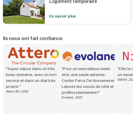
Logement temporaire
En savoir plus
Ils nous ont fait confiance
"Super séjour dans un très
"Pour un merveilleux week-
"Dès le 
beau domaine, avec un bon
end, une seule adresse :
un excel
Nikhef, 20
service et dans un état très
Center Parcs De Vossemeren.
propre."
Laissez les soucis de côté et
Attero BV, 2026
profitez pleinement !"
Evolane, 2025