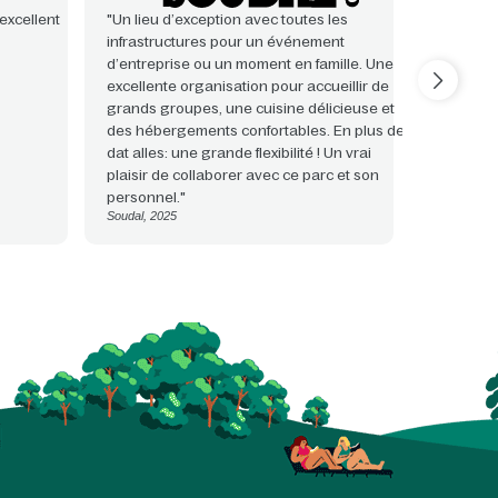
excellent
"Un lieu d’exception avec toutes les
"Une coll
infrastructures pour un événement
comme ré
d’entreprise ou un moment en famille. Une
nous avon
excellente organisation pour accueillir de
personnel,
grands groupes, une cuisine délicieuse et
soigné lie
des hébergements confortables. En plus de
nous had
GoodPlanet 
dat alles: une grande flexibilité ! Un vrai
plaisir de collaborer avec ce parc et son
personnel."
Soudal, 2025