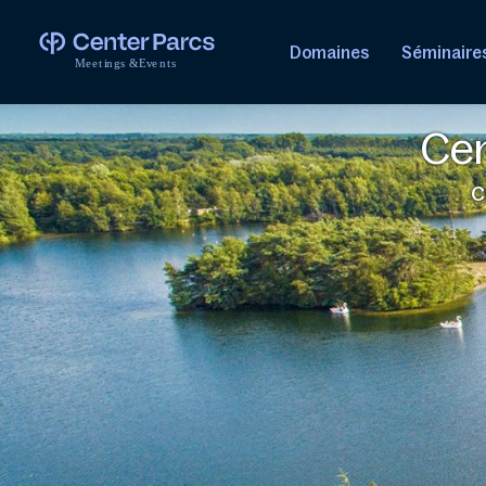
Domaines
Séminaire
M
e
e
t
i
n
g
s
&
E
v
e
n
t
s
Cen
C