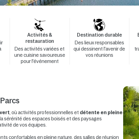
Activités &
Destination durable
restauration
ir
Des lieux responsables
à
Des activités variées et
qui dessinent l'avenir de
tr
une cuisine savoureuse
vos réunions
pour l'événement
 Parcs
vert
, où activités professionnelles et
détente en pleine
la sérénité des espaces boisés et des paysages
ativité de vos équipes.
nts confortables en pleine nature, des salles de réunion