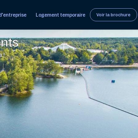
d'entreprise
Logement temporaire
Voir la brochure
ents
 !