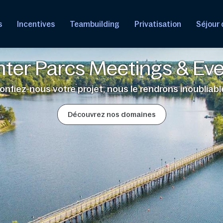
s
Incentives
Teambuilding
Privatisation
Séjour 
ter Parcs Meetings & Ev
onfiez-nous votre projet, nous le rendrons inoubliable
Découvrez nos domaines