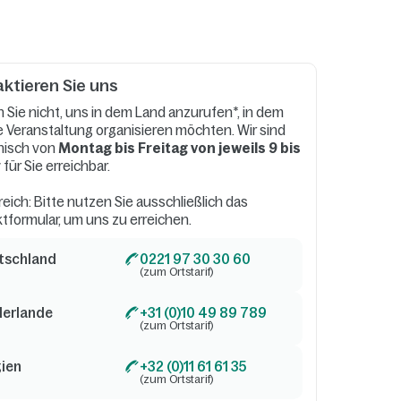
ktieren Sie uns
 Sie nicht, uns in dem Land anzurufen*, in dem
re Veranstaltung organisieren möchten. Wir sind
nisch von
Montag bis Freitag von jeweils 9 bis
r
für Sie erreichbar.
reich: Bitte nutzen Sie ausschließlich das
tformular, um uns zu erreichen.
tschland
0221 97 30 30 60
(zum Ortstarif)
derlande
+31 (0)10 49 89 789
(zum Ortstarif)
gien
+32 (0)11 61 61 35
(zum Ortstarif)