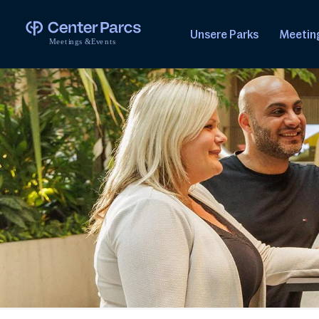
Unsere Parks
Meetin
M
e
e
t
i
n
g
s
&
E
v
e
n
t
s