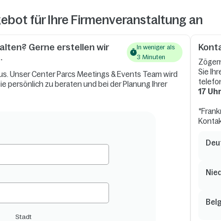
ngebot für Ihre Firmenveranstaltung an
lten? Gerne erstellen wir
Konta
In weniger als
.
3 Minuten
Zögern
Sie Ih
aus. Unser Center Parcs Meetings & Events Team wird
telefo
ie persönlich zu beraten und bei der Planung Ihrer
17 Uh
*Frank
Kontak
Deu
Nie
Bel
Stadt