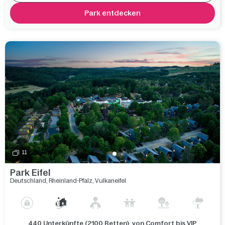
Park entdecken
11
Park Eifel
Deutschland
,
Rheinland-Pfalz
,
Vulkaneifel
440 Unterkünfte (2100 Betten), von Comfort bis VIP