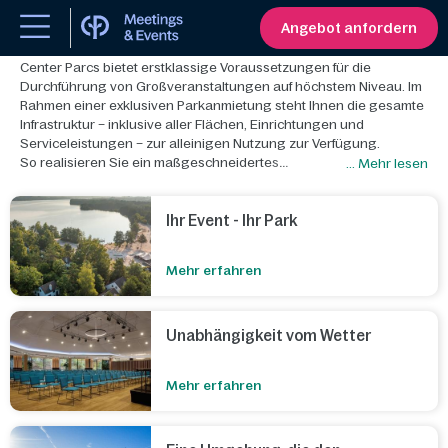
Parkanmietung für Ihre Firmenveranstaltung
Angebot anfordern
Center Parcs bietet erstklassige Voraussetzungen für die
Durchführung von Großveranstaltungen auf höchstem Niveau. Im
Rahmen einer exklusiven Parkanmietung steht Ihnen die gesamte
Infrastruktur – inklusive aller Flächen, Einrichtungen und
Serviceleistungen – zur alleinigen Nutzung zur Verfügung.
So realisieren Sie ein maßgeschneidertes
... Mehr lesen
Veranstaltungskonzept, das Ihre Marke wirkungsvoll inszeniert
und ein unverwechselbares Erlebnis schafft.
Ihr Event - Ihr Park
Mehr erfahren
Unabhängigkeit vom Wetter
Mehr erfahren