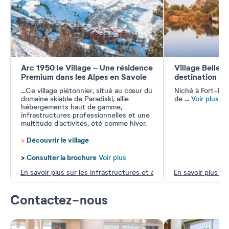
Arc 1950 le Village – Une résidence
Village Belle 
Premium dans les Alpes en Savoie
destination 1
...
Ce village piétonnier, situé au cœur du
Niché à Fort-Ma
domaine skiable de Paradiski, allie
de
...
Voir plus
hébergements haut de gamme,
infrastructures professionnelles et une
multitude d'activités, été comme hiver.
>
Découvrir le village
>
Consulter la brochure
Voir plus
En savoir plus sur les infrastructures et activités
En savoir plus su
Contactez-nous