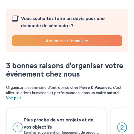
Vous souhaitez faire un devis pour une
demande de séminaire ?
Accéder au formulaire
3 bonnes raisons d'organiser votre
événement chez nous
chez Pierre & Vacances
Organiser un séminaire d'entreprise
, c'est
un cadre naturel
allier relations humaines et performances, dans
idéal et dépaysant, dans les plus belles régions de France et
Voir plus
d’Espagne.
Tout est réuni pour accompagner la réussite de votre
entreprise. Du cadre intimiste d'un séminaire à une privatisation
totale d'un site pour un événement spectaculaire et inédit, notre
Pl
offre est adaptée à toutes vos exigences à la campagne, à la
Plus proche de vos projets et de
montagne et au bord de la mer.
Un 
vos objectifs
pré
Séminaire, convention, lancement de produit,
var