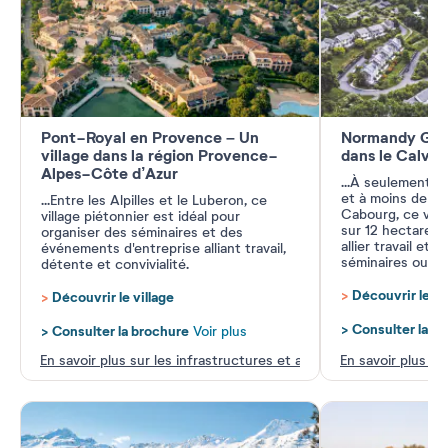
Pont-Royal en Provence – Un
Normandy Gard
village dans la région Provence-
dans le Calva
Alpes-Côte d’Azur
...
À seulement 8 
et à moins de 15
...
Entre les Alpilles et le Luberon, ce
Cabourg, ce vill
village piétonnier est idéal pour
sur 12 hectares v
organiser des séminaires et des
allier travail et 
événements d'entreprise alliant travail,
séminaires ou d'
détente et convivialité.
>
Découvrir le vi
>
Découvrir le village
>
Consulter la b
>
Consulter la brochure
Voir plus
En savoir plus sur les infrastructures et activités
En savoir plus su