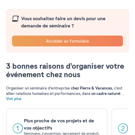
Vous souhaitez faire un devis pour une
demande de séminaire ?
Accéder au formulaire
3 bonnes raisons d'organiser votre
événement chez nous
chez Pierre & Vacances
Organiser un séminaire d'entreprise
, c'est
un cadre naturel
allier relations humaines et performances, dans
idéal et dépaysant, dans les plus belles régions de France et
Voir plus
d’Espagne.
Tout est réuni pour accompagner la réussite de votre
entreprise. Du cadre intimiste d'un séminaire à une privatisation
totale d'un site pour un événement spectaculaire et inédit, notre
Pl
offre est adaptée à toutes vos exigences à la campagne, à la
Plus proche de vos projets et de
montagne et au bord de la mer.
Un 
vos objectifs
pré
Séminaire, convention, lancement de produit,
var