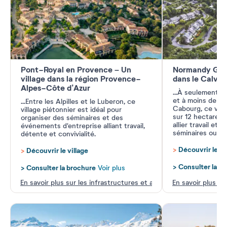
Pont-Royal en Provence – Un
Normandy Gard
village dans la région Provence-
dans le Calva
Alpes-Côte d’Azur
...
À seulement 8 
et à moins de 15
...
Entre les Alpilles et le Luberon, ce
Cabourg, ce vill
village piétonnier est idéal pour
sur 12 hectares v
organiser des séminaires et des
allier travail et 
événements d'entreprise alliant travail,
séminaires ou d'
détente et convivialité.
>
Découvrir le vi
>
Découvrir le village
>
Consulter la b
>
Consulter la brochure
Voir plus
En savoir plus sur les infrastructures et activités
En savoir plus su