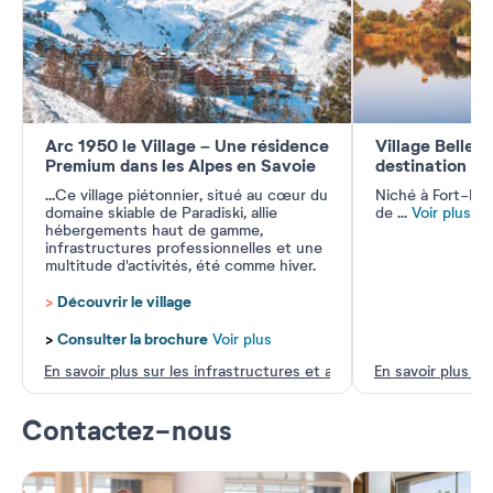
Arc 1950 le Village – Une résidence
Village Belle 
Premium dans les Alpes en Savoie
destination 1
...
Ce village piétonnier, situé au cœur du
Niché à Fort-Ma
domaine skiable de Paradiski, allie
de
...
Voir plus
hébergements haut de gamme,
infrastructures professionnelles et une
multitude d'activités, été comme hiver.
>
Découvrir le village
>
Consulter la brochure
Voir plus
En savoir plus sur les infrastructures et activités
En savoir plus su
Contactez-nous