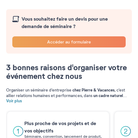
Vous souhaitez faire un devis pour une
demande de séminaire ?
Accéder au formulaire
3 bonnes raisons d'organiser votre
événement chez nous
chez Pierre & Vacances
Organiser un séminaire d'entreprise
, c'est
un cadre naturel
allier relations humaines et performances, dans
idéal et dépaysant, dans les plus belles régions de France et
Voir plus
d’Espagne.
Tout est réuni pour accompagner la réussite de votre
entreprise. Du cadre intimiste d'un séminaire à une privatisation
totale d'un site pour un événement spectaculaire et inédit, notre
Pl
offre est adaptée à toutes vos exigences à la campagne, à la
Plus proche de vos projets et de
montagne et au bord de la mer.
Un 
vos objectifs
pré
Séminaire, convention, lancement de produit,
var