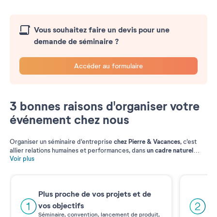
Vous souhaitez faire un devis pour une
demande de séminaire ?
Accéder au formulaire
3 bonnes raisons d'organiser votre
événement chez nous
chez Pierre & Vacances
Organiser un séminaire d'entreprise
, c'est
un cadre naturel
allier relations humaines et performances, dans
idéal et dépaysant, dans les plus belles régions de France et
Voir plus
d’Espagne.
Tout est réuni pour accompagner la réussite de votre
entreprise. Du cadre intimiste d'un séminaire à une privatisation
totale d'un site pour un événement spectaculaire et inédit, notre
Pl
offre est adaptée à toutes vos exigences à la campagne, à la
Plus proche de vos projets et de
montagne et au bord de la mer.
Un 
vos objectifs
pré
Séminaire, convention, lancement de produit,
var