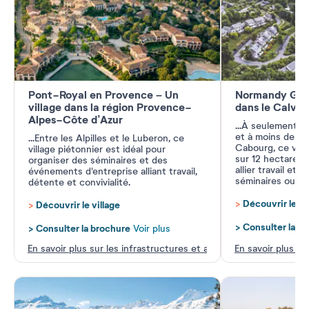
Pont-Royal en Provence – Un
Normandy Gard
village dans la région Provence-
dans le Calva
Alpes-Côte d’Azur
...
À seulement 8 
et à moins de 15
...
Entre les Alpilles et le Luberon, ce
Cabourg, ce vill
village piétonnier est idéal pour
sur 12 hectares v
organiser des séminaires et des
allier travail et 
événements d'entreprise alliant travail,
séminaires ou d'
détente et convivialité.
>
Découvrir le vi
>
Découvrir le village
>
Consulter la b
>
Consulter la brochure
Voir plus
En savoir plus sur les infrastructures et activités
En savoir plus su