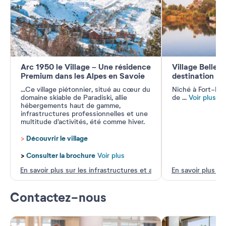
Arc 1950 le Village – Une résidence
Village Belle 
Premium dans les Alpes en Savoie
destination 1
...
Ce village piétonnier, situé au cœur du
Niché à Fort-Ma
domaine skiable de Paradiski, allie
de
...
Voir plus
hébergements haut de gamme,
infrastructures professionnelles et une
multitude d'activités, été comme hiver.
>
Découvrir le village
>
Consulter la brochure
Voir plus
En savoir plus sur les infrastructures et activités
En savoir plus su
Contactez-nous