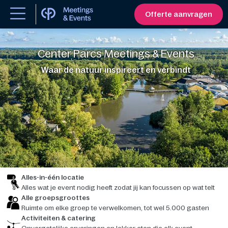
Offerte aanvragen
Center Parcs Meetings & Events
Waar de natuur inspireert en verbindt
Alles-in-één locatie
Alles wat je event nodig heeft zodat jij kan focussen op wat telt
Alle groepsgroottes
Ruimte om elke groep te verwelkomen, tot wel 5.000 gasten
Activiteiten & catering