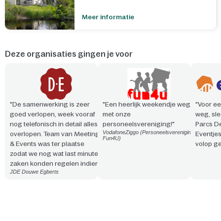
Meer informatie
Deze organisaties gingen je voor
"De samenwerking is zeer
"Een heerlijk weekendje weg
"Voor ee
goed verlopen, week vooraf
met onze
weg, sle
nog telefonisch in detail alles
personeelsvereniging!"
Parcs D
VodafoneZiggo (Personeelsvereniging
overlopen. Team van Meeting
Eventje
Fun4U)
& Events was ter plaatse
volop ge
zodat we nog wat last minute
zaken konden regelen indien
JDE Douwe Egberts
nodig. Vriendelijke en
professionele aanpak. Snelle
reactie en steeds
meedenkend!"