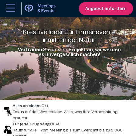
Angebot anfordern
Kreative Ideen für Firmenevents
inmitten der Natur
Vertrauen Sie uns Ihr Projekt an, wir werden
es unvergesslich machen!
Alles an einem Ort
Fokus auf das Wesentliche. Alles, was Ihre Veranstaltung
braucht
Für jede Gruppengröße
Raum für alle – vom Meeting bis zum Event mit bis zu 5.000