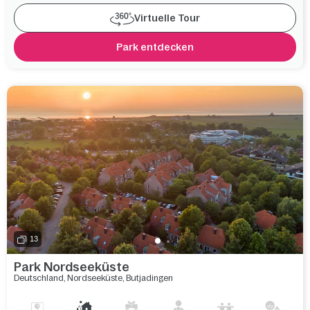
Virtuelle Tour
Park entdecken
13
Park Nordseeküste
Deutschland
,
Nordseeküste
,
Butjadingen