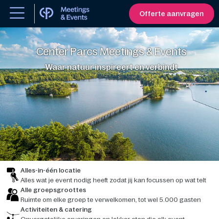
Offerte aanvragen
Center Parcs Meetings & Events
Waar natuur inspireert en verbindt
Alles-in-één locatie
Alles wat je event nodig heeft zodat jij kan focussen op wat telt
Alle groepsgroottes
Ruimte om elke groep te verwelkomen, tot wel 5.000 gasten
Activiteiten & catering