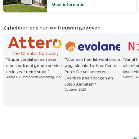
Meer informatie
Zij hebben ons hun vertrouwen gegeven
"Super verblijf op een zeer
"Voor een heerlijk weekendje
"Vanaf h
mooi park met goede service
weg, slechts 1 adres: Center
uitsteke
en in zeer nette staat."
Parcs De Vossemeren.
kwalitei
Attero BV Personeelsvereniging, 2026
Nikhef, 20
Eventjes geen zorgen en
volop genieten!"
Evolane, 2025