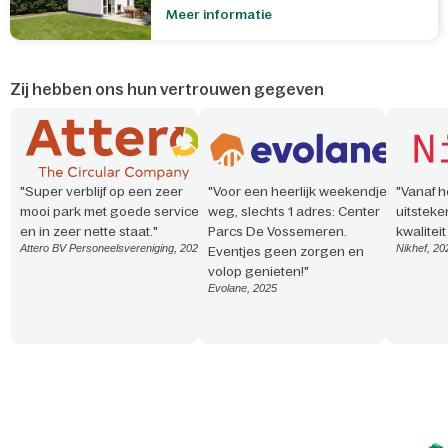
Meer informatie
Zij hebben ons hun vertrouwen gegeven
"Super verblijf op een zeer
"Voor een heerlijk weekendje
"Vanaf h
mooi park met goede service
weg, slechts 1 adres: Center
uitsteke
en in zeer nette staat."
Parcs De Vossemeren.
kwalitei
Attero BV Personeelsvereniging, 2026
Nikhef, 20
Eventjes geen zorgen en
volop genieten!"
Evolane, 2025