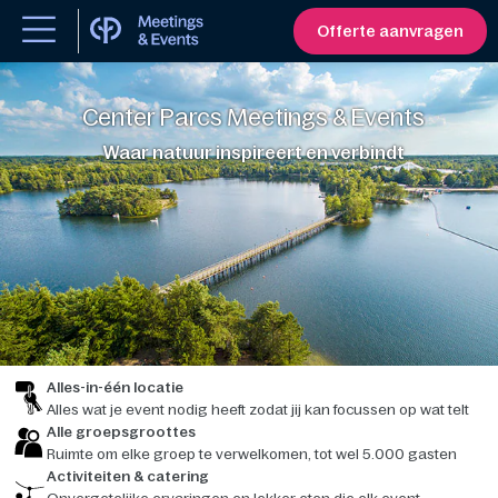
Offerte aanvragen
Center Parcs Meetings & Events
Waar natuur inspireert en verbindt
Alles-in-één locatie
Alles wat je event nodig heeft zodat jij kan focussen op wat telt
Alle groepsgroottes
Ruimte om elke groep te verwelkomen, tot wel 5.000 gasten
Activiteiten & catering