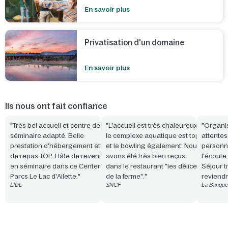
En savoir plus
Privatisation d'un domaine
En savoir plus
Ils nous ont fait confiance
"Très bel accueil et centre de
"L'accueil est très chaleureux,
"Organi
séminaire adapté. Belle
le complexe aquatique est top
attente
prestation d'hébergement et
et le bowling également. Nous
personnel
de repas TOP. Hâte de revenir
avons été très bien reçus
l'écoute
en séminaire dans ce Center
dans le restaurant "les délices
Séjour t
Parcs Le Lac d'Ailette."
de la ferme"."
reviendr
LIDL
SNCF
La Banque