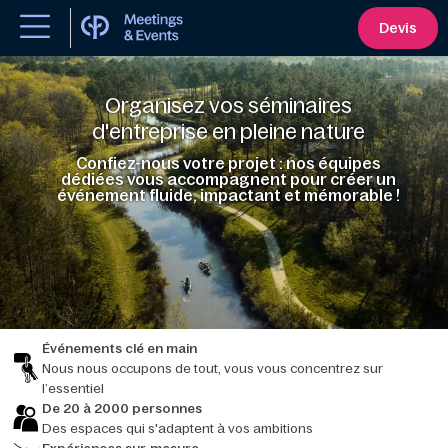
Devis
Organisez vos séminaires
d'entreprise en pleine nature
Confiez-nous votre projet : nos équipes
dédiées vous accompagnent pour créer un
événement fluide, impactant et mémorable !
Événements clé en main
Nous nous occupons de tout, vous vous concentrez sur
l’essentiel
De 20 à 2000 personnes
Des espaces qui s'adaptent à vos ambitions