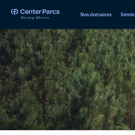
Nos domaines
Sémina
M
e
e
t
i
n
g
s
&
E
v
e
n
t
s