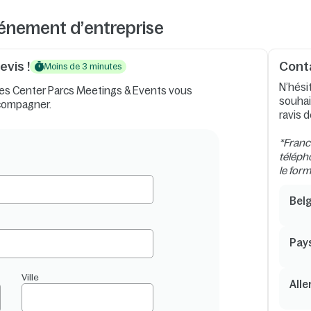
vénement d’entreprise
vis !
Cont
Moins de 3 minutes
N’hési
pes Center Parcs Meetings & Events vous
souhai
ccompagner.
ravis d
*Franc
téléph
le form
Bel
Pay
Ville
All