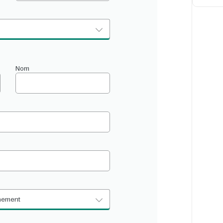
Nom
énement