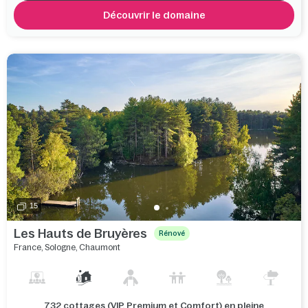
Découvrir le domaine
15
Les Hauts de Bruyères
Rénové
France
,
Sologne
,
Chaumont
732 cottages (VIP, Premium et Comfort) en pleine