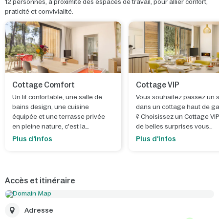
12 personnes, à proximité des espaces de travail, pour allier confort,
praticité et convivialité.
Cottage Comfort
Cottage VIP
Un lit confortable, une salle de
Vous souhaitez passez un 
bains design, une cuisine
dans un cottage haut de 
équipée et une terrasse privée
? Choisissez un Cottage VI
en pleine nature, c'est la
de belles surprises vous
meilleure façon de se réveiller.
attendent.
Plus d'infos
Plus d'infos
Accès et itinéraire
Adresse