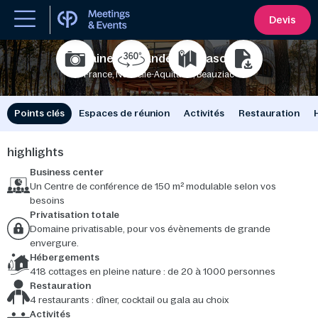
Devis
Domaine Les Landes de Gascogne
France, Nouvelle-Aquitaine, Beauziac
100
1500
Points clés
Espaces de réunion
Activités
Restauration
highlights
Business center
Un Centre de conférence de 150 m² modulable selon vos
besoins
Privatisation totale
Domaine privatisable, pour vos évènements de grande
envergure.
Hébergements
418 cottages en pleine nature : de 20 à 1000 personnes
Restauration
4 restaurants : dîner, cocktail ou gala au choix
Activités