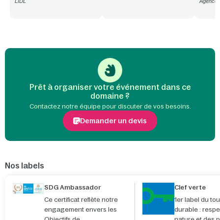
LIDL
Agence 
Prêt à organiser votre événement dans ce
domaine ?
Contactez notre équipe pour discuter de vos besoins.
Demander un devis
Nos labels
SDG Ambassador
Clef verte
Ce certificat reflète notre
1er label du to
engagement envers les
durable : respe
Objectifs de
nature et des 