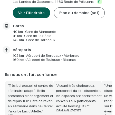
Les Landes de Gascogne,
1460 Route de Péjouans
Voir l'itinéraire
Plan du domaine (pdf)
Gares
40 km : Gare de Marmande
41 km : Gare de La Réole
142 km : Gare de Bordeaux
Aéroports
102 km : Aéroport de Bordeaux - Mérignac
160 km : Aéroport de Toulouse - Blagnac
Ils nous ont fait confiance
"Très bel accueil et centre de
"Accueil très chaleureux,
"Une é
séminaire adapté. Belle
personnel du site disponible,
disponi
prestation d'hébergement et
les espaces ont parfaitement
un vrai
de repas TOP. Hâte de revenir
convenu aux participants.
rencon
en séminaire dans ce Center
Activité bowling TOP."
sur l'
ORIGINAL EVENTS
Parcs Le Lac d'Ailette."
événe