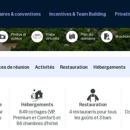
ires & conventions
Incentives & Team Building
Privati
Photos et
Visite
Plan du
Brochur
vidéos
virtuelle
domaine
es de réunion
Activités
Restauration
Hébergements
e
Hébergements
Restauration
ur
849 cottages (VIP,
4 restaurants pour tous
Do
s
Premium et Comfort) et
les goûts et 3 bars
86 chambres d'hôtel