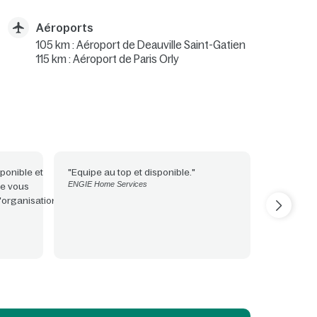
Aéroports
105 km : Aéroport de Deauville Saint-Gatien
115 km : Aéroport de Paris Orly
ponible et
"Equipe au top et disponible."
"Accueil 
ENGIE Home Services
 de vous
Tout étai
l'organisation
accompag
WE ARE E