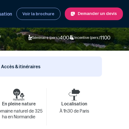
Demander un devis
sation
Voir la brochure
e
400
1100
Séminaire (pers.)
Incentive (pers.)
Accès & itinéraires
En pleine nature
Localisation
maine naturel de 325
À 1h30 de Paris
ha en Normandie