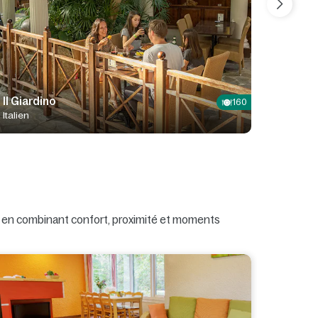
Il Giardino
Jungle
160
Italien
Buffet
, en combinant confort, proximité et moments