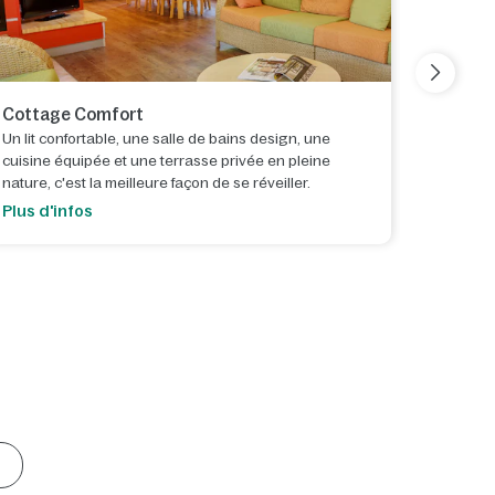
Cottage Comfort
Cottag
Un lit confortable, une salle de bains design, une
Un cotta
cuisine équipée et une terrasse privée en pleine
d'équipe
nature, c'est la meilleure façon de se réveiller.
une mac
certains
Plus d'infos
Plus d'