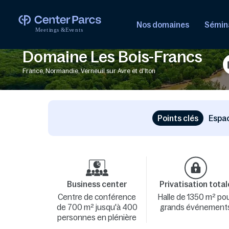
Nos domaines
Sémina
M
e
e
t
i
n
g
s
&
E
v
e
n
t
s
Domaine Les Bois-Francs
France, Normandie, Verneuil sur Avre et d'Iton
Points clés
Espac
Business center
Privatisation total
Centre de conférence
Halle de 1350 m² po
de 700 m² jusqu'à 400
grands événement
personnes en plénière