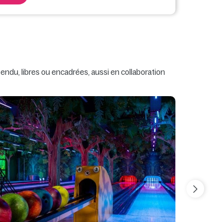
endu, libres ou encadrées, aussi en collaboration
Embarqu
de la pi
de la